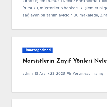
Ziraat İşlem Rumuzu Nedir? Bankalarda kullanılan bir güvenlik önlemi olarak Ziraat İşlem
Rumuzu, müşterilerin bankacılık işlemlerini g
sağlayan bir tanımlayıcıdır. Bu makalede, Z
Uncategorized
Narsistlerin Zayıf Yönleri Neler
admin
Aralık 23, 2023
Yorum yapılmamış