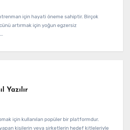
ücünü artırmak için yoğun egzersiz
p…
l Yazılır
yapan kişilerin veya şirketlerin hedef kitleleriyle