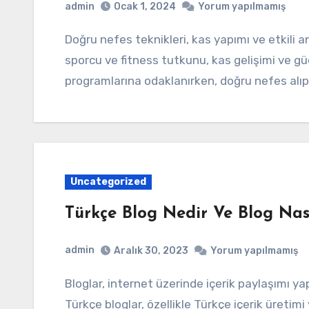
admin
Ocak 1, 2024
Yorum yapılmamış
Doğru nefes teknikleri, kas yapımı ve etkili antrenman için hayati öneme sahiptir. Birçok
sporcu ve fitness tutkunu, kas gelişimi ve g
programlarına odaklanırken, doğru nefes alı
Uncategorized
Türkçe Blog Nedir Ve Blog Nası
admin
Aralık 30, 2023
Yorum yapılmamış
Bloglar, internet üzerinde içerik paylaşımı yapmak için kullanılan popüler bir platformdur.
Türkçe bloglar, özellikle Türkçe içerik üretimi 