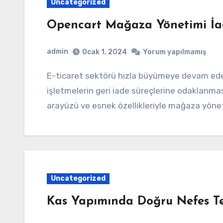
Uncategorized
Opencart Mağaza Yönetimi İad
admin
Ocak 1, 2024
Yorum yapılmamış
E-ticaret sektörü hızla büyümeye devam ederken, müşteri memnuniyetini sağlamak için
işletmelerin geri iade süreçlerine odaklanmas
arayüzü ve esnek özellikleriyle mağaza yöne
Uncategorized
Kas Yapımında Doğru Nefes Tek