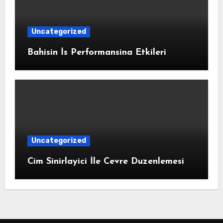
Uncategorized
Bahisin İs Performansina Etkileri
Uncategorized
Cim Sinirlayici İle Cevre Duzenlemesi