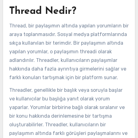
Thread Nedir?
Thread, bir paylaşımın altında yapılan yorumların bir
araya toplanmasıdır. Sosyal medya platformlarında
sıkça kullanılan bir terimdir. Bir paylaşımın altında
yapılan yorumlar, o paylaşımın threadi olarak
adlandırılır. Threadler, kullanıcıların paylaşımlar
hakkında daha fazla ayrıntıya girmelerini sağlar ve
farklı konuları tartışmak için bir platform sunar.
Threadler, genellikle bir başlık veya soruyla başlar
ve kullanıcılar bu başlığa yanıt olarak yorum
yaparlar. Yorumlar birbirine bağlı olarak sıralanır ve
bir konu hakkında derinlemesine bir tartışma
oluşturabilirler. Threadler, kullanıcıların bir
paylaşımın altında farklı görüşleri paylaşmalarını ve