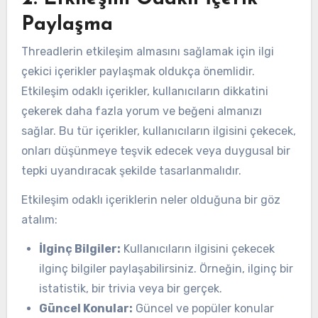
Paylaşma
Threadlerin etkileşim almasını sağlamak için ilgi
çekici içerikler paylaşmak oldukça önemlidir.
Etkileşim odaklı içerikler, kullanıcıların dikkatini
çekerek daha fazla yorum ve beğeni almanızı
sağlar. Bu tür içerikler, kullanıcıların ilgisini çekecek,
onları düşünmeye teşvik edecek veya duygusal bir
tepki uyandıracak şekilde tasarlanmalıdır.
Etkileşim odaklı içeriklerin neler olduğuna bir göz
atalım:
İlginç Bilgiler:
Kullanıcıların ilgisini çekecek
ilginç bilgiler paylaşabilirsiniz. Örneğin, ilginç bir
istatistik, bir trivia veya bir gerçek.
Güncel Konular:
Güncel ve popüler konular