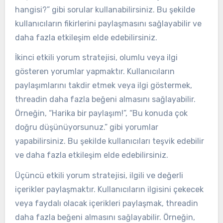
hangisi?” gibi sorular kullanabilirsiniz. Bu şekilde
kullanıcıların fikirlerini paylaşmasını sağlayabilir ve
daha fazla etkileşim elde edebilirsiniz.
İkinci etkili yorum stratejisi, olumlu veya ilgi
gösteren yorumlar yapmaktır. Kullanıcıların
paylaşımlarını takdir etmek veya ilgi göstermek,
threadin daha fazla beğeni almasını sağlayabilir.
Örneğin, “Harika bir paylaşım!”, “Bu konuda çok
doğru düşünüyorsunuz.” gibi yorumlar
yapabilirsiniz. Bu şekilde kullanıcıları teşvik edebilir
ve daha fazla etkileşim elde edebilirsiniz.
Üçüncü etkili yorum stratejisi, ilgili ve değerli
içerikler paylaşmaktır. Kullanıcıların ilgisini çekecek
veya faydalı olacak içerikleri paylaşmak, threadin
daha fazla beğeni almasını sağlayabilir. Örneğin,