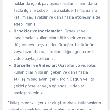
hakkında içerik paylaşmak, kullanıcıların daha
fazla ilgisini çekebilir. Bu şekilde, tartışmalara
katılım sağlayabilir ve daha fazla etkileşim elde
edebilirsiniz.
Örnekler ve İncelemeler:
Örnekler ve
incelemeler, kullanıcılara fikir verir ve onları
düşünmeye teşvik eder. Örneğin, bir ürünün
veya hizmetin nasıl kullanıldığını gösteren bir
video paylaşabilirsiniz.
Görseller ve Videolar:
Görseller ve videolar,
kullanıcıların ilgisini çeken ve daha fazla
etkileşim sağlayan içeriklerdir. Özgün ve ilgi
çekici görseller veya eğlenceli videolar
paylaşabilirsiniz.
Etkileşim odaklı içerikler oluştururken, kullanıcıların
ilgisini çekmek için yaratıcı olmayı unutmayın.