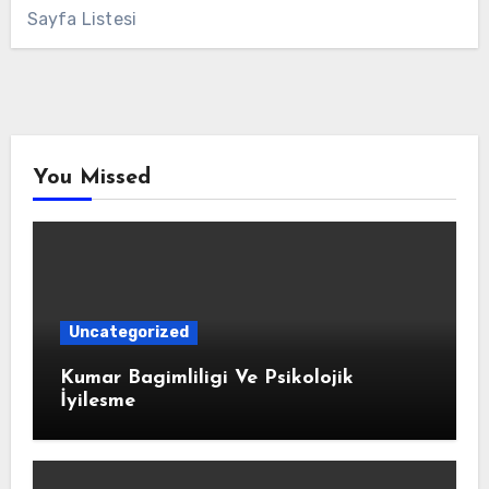
Sayfa Listesi
You Missed
Uncategorized
Kumar Bagimliligi Ve Psikolojik
İyilesme