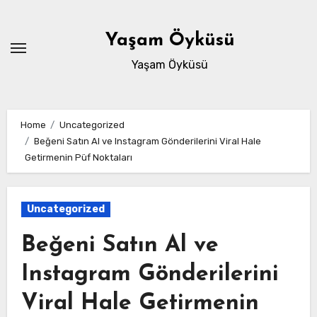
Skip
to
Yaşam Öyküsü
content
Yaşam Öyküsü
Home
Uncategorized
Beğeni Satın Al ve Instagram Gönderilerini Viral Hale
Getirmenin Püf Noktaları
Uncategorized
Beğeni Satın Al ve
Instagram Gönderilerini
Viral Hale Getirmenin