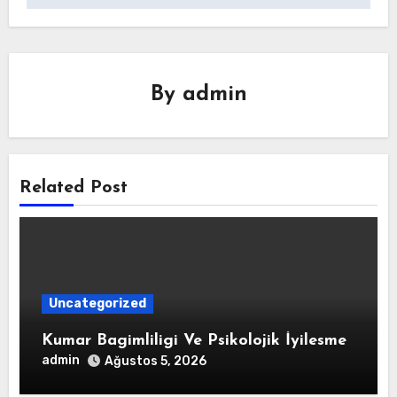
By
admin
Related Post
Uncategorized
Kumar Bagimliligi Ve Psikolojik İyilesme
admin
Ağustos 5, 2026