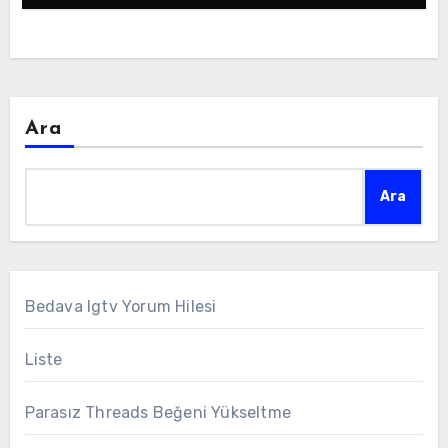
Ara
Ara
Bedava Igtv Yorum Hilesi
Liste
Parasız Threads Beğeni Yükseltme