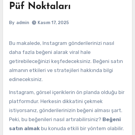
Püf Noktaları
By
admin
Kasım 17, 2025
Bu makalede, Instagram gönderilerinizi nasıl
daha fazla beğeni alarak viral hale
getirebileceğinizi keşfedeceksiniz. Beğeni satın
almanın etkileri ve stratejileri hakkında bilgi
edineceksiniz.
Instagram, görsel içeriklerin ön planda olduğu bir
platformdur. Herkesin dikkatini çekmek
istiyorsanız, gönderilerinizin beğeni alması şart.
Peki, bu beğenileri nasıl artırabilirsiniz?
Beğeni
satın almak
bu konuda etkili bir yöntem olabilir.