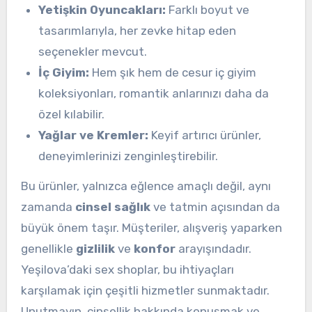
Yetişkin Oyuncakları:
Farklı boyut ve
tasarımlarıyla, her zevke hitap eden
seçenekler mevcut.
İç Giyim:
Hem şık hem de cesur iç giyim
koleksiyonları, romantik anlarınızı daha da
özel kılabilir.
Yağlar ve Kremler:
Keyif artırıcı ürünler,
deneyimlerinizi zenginleştirebilir.
Bu ürünler, yalnızca eğlence amaçlı değil, aynı
zamanda
cinsel sağlık
ve tatmin açısından da
büyük önem taşır. Müşteriler, alışveriş yaparken
genellikle
gizlilik
ve
konfor
arayışındadır.
Yeşilova’daki sex shoplar, bu ihtiyaçları
karşılamak için çeşitli hizmetler sunmaktadır.
Unutmayın, cinsellik hakkında konuşmak ve