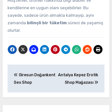
Müşteriler, ürünler hakkında bilgi alabilir ve
kendilerine en uygun olanı seçebilirler. Bu
sayede, sadece ürün almakla kalmayıp, aynı
zamanda
bilinçli bir tüketim
süreci de yaşamış
olurlar.
Yazı
Giresun Doğankent
Antalya Kepez Erotik
gezinmesi
Sex Shop
Shop Mağazası