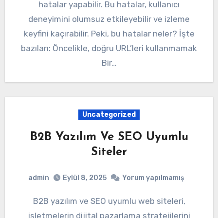
hatalar yapabilir. Bu hatalar, kullanıcı
deneyimini olumsuz etkileyebilir ve izleme
keyfini kaçırabilir. Peki, bu hatalar neler? İşte
bazıları: Öncelikle, doğru URL’leri kullanmamak
Bir…
Uncategorized
B2B Yazılım Ve SEO Uyumlu
Siteler
admin
Eylül 8, 2025
Yorum yapılmamış
B2B yazılım ve SEO uyumlu web siteleri,
işletmelerin dijital pazarlama stratejilerini