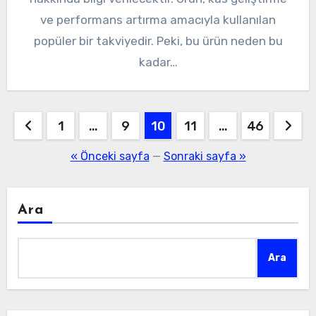
ve performans artırma amacıyla kullanılan
popüler bir takviyedir. Peki, bu ürün neden bu
kadar…
Yazı
1
…
9
10
11
…
46
sayfalaması
« Önceki sayfa
—
Sonraki sayfa »
Ara
Ara