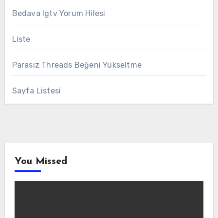
Bedava Igtv Yorum Hilesi
Liste
Parasız Threads Beğeni Yükseltme
Sayfa Listesi
You Missed