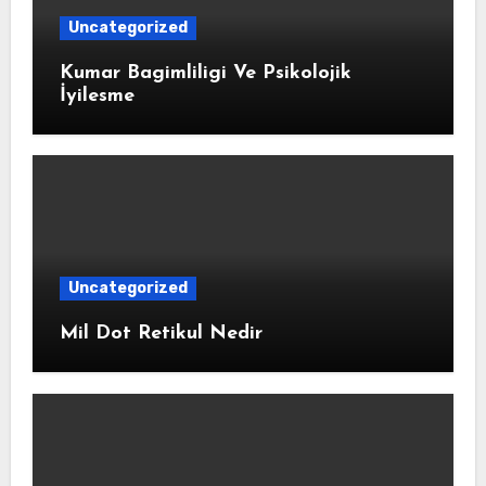
Uncategorized
Kumar Bagimliligi Ve Psikolojik
İyilesme
Uncategorized
Mil Dot Retikul Nedir