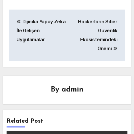
Yazı
Dijinika Yapay Zeka
Hackerların Siber
gezinmesi
İle Gelişen
Güvenlik
Uygulamalar
Ekosistemindeki
Önemi
By
admin
Related Post