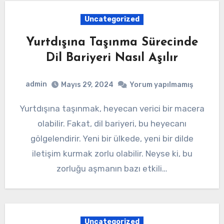
Uncategorized
Yurtdışına Taşınma Sürecinde
Dil Bariyeri Nasıl Aşılır
admin
Mayıs 29, 2024
Yorum yapılmamış
Yurtdışına taşınmak, heyecan verici bir macera
olabilir. Fakat, dil bariyeri, bu heyecanı
gölgelendirir. Yeni bir ülkede, yeni bir dilde
iletişim kurmak zorlu olabilir. Neyse ki, bu
zorluğu aşmanın bazı etkili…
Uncategorized