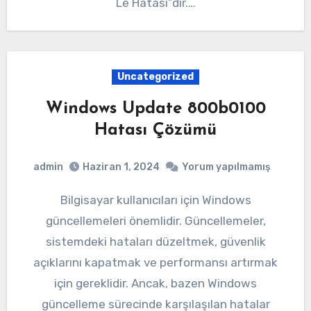
Le Hatası”dır.…
Uncategorized
Windows Update 800b0100
Hatası Çözümü
admin
Haziran 1, 2024
Yorum yapılmamış
Bilgisayar kullanıcıları için Windows
güncellemeleri önemlidir. Güncellemeler,
sistemdeki hataları düzeltmek, güvenlik
açıklarını kapatmak ve performansı artırmak
için gereklidir. Ancak, bazen Windows
güncelleme sürecinde karşılaşılan hatalar