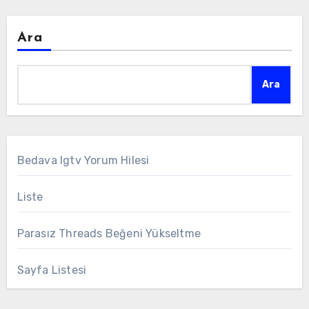
Ara
Ara
Bedava Igtv Yorum Hilesi
Liste
Parasız Threads Beğeni Yükseltme
Sayfa Listesi