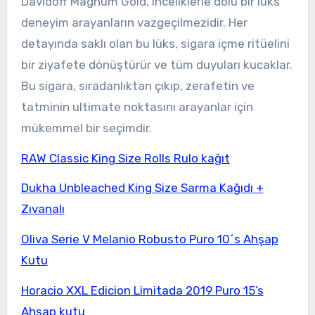
Davidoff Magnum Gold, inceliklerle dolu bir lüks
deneyim arayanların vazgeçilmezidir. Her
detayında saklı olan bu lüks, sigara içme ritüelini
bir ziyafete dönüştürür ve tüm duyuları kucaklar.
Bu sigara, sıradanlıktan çıkıp, zerafetin ve
tatminin ultimate noktasını arayanlar için
mükemmel bir seçimdir.
RAW Classic King Size Rolls Rulo kağıt
Dukha Unbleached King Size Sarma Kağıdı +
Zıvanalı
Oliva Serie V Melanio Robusto Puro 10´s Ahşap
Kutu
Horacio XXL Edicion Limitada 2019 Puro 15’s
Ahşap kutu