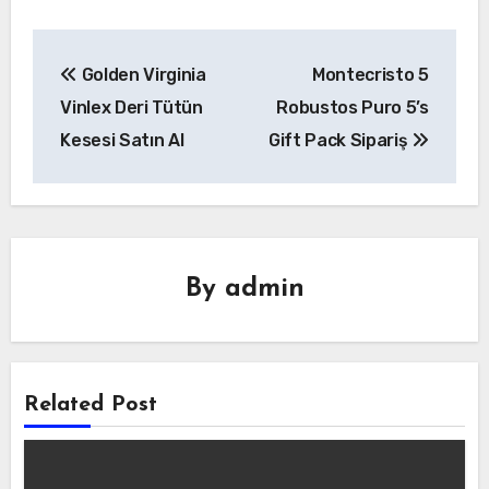
Yazı
Golden Virginia
Montecristo 5
gezinmesi
Vinlex Deri Tütün
Robustos Puro 5’s
Kesesi Satın Al
Gift Pack Sipariş
By
admin
Related Post