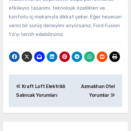
etkileyici tasarımı, teknolojik özellikleri ve
konforlu iç mekanıyla dikkat çeker. Eğer heyecan
verici bir sürüş deneyimi arıyorsanız, Ford Fusion
1.6'yı tercih edebilirsiniz.
Yazı
Kraft Loft Elektrikli
Azmakhan Otel
gezinmesi
Salıncak Yorumları
Yorumlar