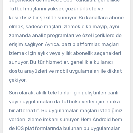
futbol maçlarını yüksek çözünürlükte ve
kesintisiz bir şekilde sunuyor. Bu kanallara abone
olmak, sadece maçları izlemekle kalmayıp, aynı
zamanda analiz programları ve özel içeriklere de
erişim sağlıyor. Ayrıca, bazı platformlar, maçları
izlemek için aylık veya yıllık abonelik seçenekleri
sunuyor. Bu tür hizmetler, genellikle kullanıcı
dostu arayüzleri ve mobil uygulamaları ile dikkat
çekiyor.
Son olarak, akıllı telefonlar için geliştirilen canlı
yayın uygulamaları da futbolseverler için harika
bir alternatif. Bu uygulamalar, maçları istediğiniz
yerden izleme imkanı sunuyor. Hem Android hem
de iOS platformlarında bulunan bu uygulamalar,