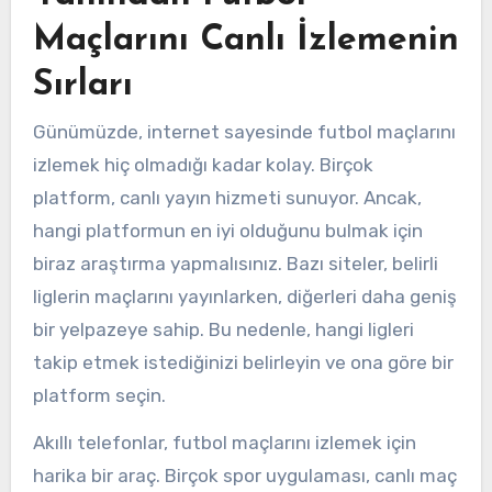
Maçlarını Canlı İzlemenin
Sırları
Günümüzde, internet sayesinde futbol maçlarını
izlemek hiç olmadığı kadar kolay. Birçok
platform, canlı yayın hizmeti sunuyor. Ancak,
hangi platformun en iyi olduğunu bulmak için
biraz araştırma yapmalısınız. Bazı siteler, belirli
liglerin maçlarını yayınlarken, diğerleri daha geniş
bir yelpazeye sahip. Bu nedenle, hangi ligleri
takip etmek istediğinizi belirleyin ve ona göre bir
platform seçin.
Akıllı telefonlar, futbol maçlarını izlemek için
harika bir araç. Birçok spor uygulaması, canlı maç