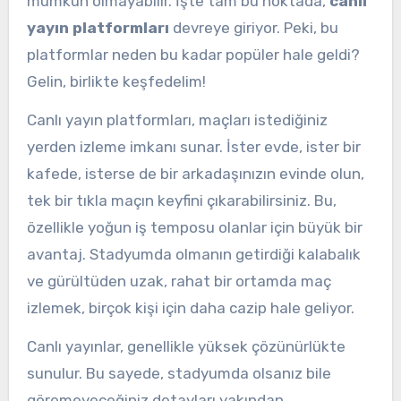
mümkün olmayabilir. İşte tam bu noktada,
canlı
yayın platformları
devreye giriyor. Peki, bu
platformlar neden bu kadar popüler hale geldi?
Gelin, birlikte keşfedelim!
Canlı yayın platformları, maçları istediğiniz
yerden izleme imkanı sunar. İster evde, ister bir
kafede, isterse de bir arkadaşınızın evinde olun,
tek bir tıkla maçın keyfini çıkarabilirsiniz. Bu,
özellikle yoğun iş temposu olanlar için büyük bir
avantaj. Stadyumda olmanın getirdiği kalabalık
ve gürültüden uzak, rahat bir ortamda maç
izlemek, birçok kişi için daha cazip hale geliyor.
Canlı yayınlar, genellikle yüksek çözünürlükte
sunulur. Bu sayede, stadyumda olsanız bile
göremeyeceğiniz detayları yakından