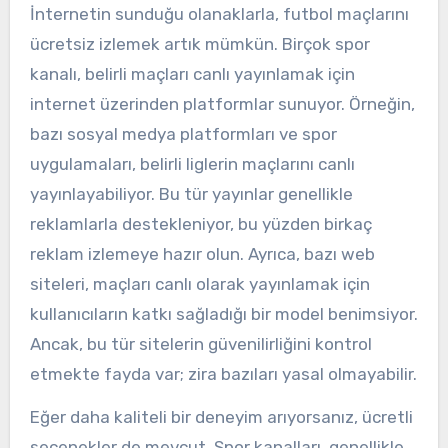
İnternetin sunduğu olanaklarla, futbol maçlarını
ücretsiz izlemek artık mümkün. Birçok spor
kanalı, belirli maçları canlı yayınlamak için
internet üzerinden platformlar sunuyor. Örneğin,
bazı sosyal medya platformları ve spor
uygulamaları, belirli liglerin maçlarını canlı
yayınlayabiliyor. Bu tür yayınlar genellikle
reklamlarla destekleniyor, bu yüzden birkaç
reklam izlemeye hazır olun. Ayrıca, bazı web
siteleri, maçları canlı olarak yayınlamak için
kullanıcıların katkı sağladığı bir model benimsiyor.
Ancak, bu tür sitelerin güvenilirliğini kontrol
etmekte fayda var; zira bazıları yasal olmayabilir.
Eğer daha kaliteli bir deneyim arıyorsanız, ücretli
seçenekler de mevcut. Spor kanalları, genellikle