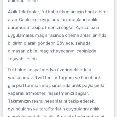
bulunabilirsiniz.
Akıllı telefonlar, futbol tutkunları için harika birer
araç. Canlı skor uygulamaları, maçların anlık
durumunu takip etmenizi sağlar. Ayrıca, bazı
uygulamalar, maç sırasında önemli anları anında
bildirim olarak gönderir. Böylece, sahada
olmasanız bile, maçın heyecanını cebinizde
taşıyabilirsiniz.
Futbolun sosyal medya üzerindeki etkisi
yadsınamaz. Twitter, Instagram ve Facebook
gibi platformlar, maç sırasında anlık paylaşımlar
yaparak atmosferi hissetmenizi sağlar.
Takımınızın resmi hesaplarını takip ederek,
oyuncuların ve taraftarların duygularını anlık
olarak hissedebilirsiniz. Bu, sizi stadyumda gibi