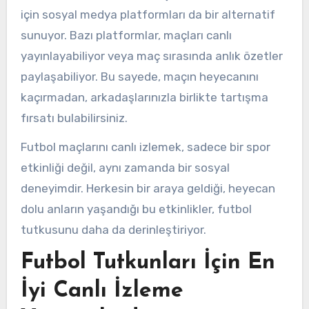
için sosyal medya platformları da bir alternatif
sunuyor. Bazı platformlar, maçları canlı
yayınlayabiliyor veya maç sırasında anlık özetler
paylaşabiliyor. Bu sayede, maçın heyecanını
kaçırmadan, arkadaşlarınızla birlikte tartışma
fırsatı bulabilirsiniz.
Futbol maçlarını canlı izlemek, sadece bir spor
etkinliği değil, aynı zamanda bir sosyal
deneyimdir. Herkesin bir araya geldiği, heyecan
dolu anların yaşandığı bu etkinlikler, futbol
tutkusunu daha da derinleştiriyor.
Futbol Tutkunları İçin En
İyi Canlı İzleme