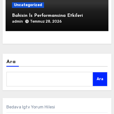
Uncategorized
Bahisin İs Performansina Etkileri
admin
Temmuz 28, 2026
Ara
Ara
Bedava Igtv Yorum Hilesi