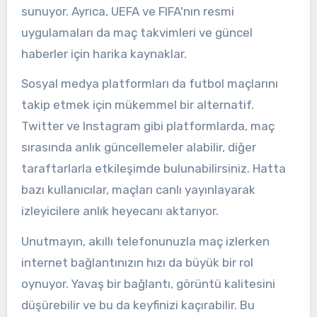
sunuyor. Ayrıca, UEFA ve FIFA'nın resmi
uygulamaları da maç takvimleri ve güncel
haberler için harika kaynaklar.
Sosyal medya platformları da futbol maçlarını
takip etmek için mükemmel bir alternatif.
Twitter ve Instagram gibi platformlarda, maç
sırasında anlık güncellemeler alabilir, diğer
taraftarlarla etkileşimde bulunabilirsiniz. Hatta
bazı kullanıcılar, maçları canlı yayınlayarak
izleyicilere anlık heyecanı aktarıyor.
Unutmayın, akıllı telefonunuzla maç izlerken
internet bağlantınızın hızı da büyük bir rol
oynuyor. Yavaş bir bağlantı, görüntü kalitesini
düşürebilir ve bu da keyfinizi kaçırabilir. Bu