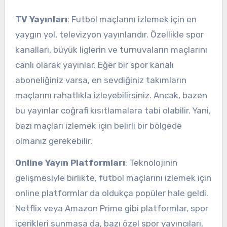
TV Yayınları
: Futbol maçlarını izlemek için en
yaygın yol, televizyon yayınlarıdır. Özellikle spor
kanalları, büyük liglerin ve turnuvaların maçlarını
canlı olarak yayınlar. Eğer bir spor kanalı
aboneliğiniz varsa, en sevdiğiniz takımların
maçlarını rahatlıkla izleyebilirsiniz. Ancak, bazen
bu yayınlar coğrafi kısıtlamalara tabi olabilir. Yani,
bazı maçları izlemek için belirli bir bölgede
olmanız gerekebilir.
Online Yayın Platformları
: Teknolojinin
gelişmesiyle birlikte, futbol maçlarını izlemek için
online platformlar da oldukça popüler hale geldi.
Netflix veya Amazon Prime gibi platformlar, spor
içerikleri sunmasa da, bazı özel spor yayıncıları,