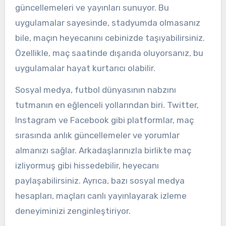
güncellemeleri ve yayınları sunuyor. Bu
uygulamalar sayesinde, stadyumda olmasanız
bile, maçın heyecanını cebinizde taşıyabilirsiniz.
Özellikle, maç saatinde dışarıda oluyorsanız, bu
uygulamalar hayat kurtarıcı olabilir.
Sosyal medya, futbol dünyasının nabzını
tutmanın en eğlenceli yollarından biri. Twitter,
Instagram ve Facebook gibi platformlar, maç
sırasında anlık güncellemeler ve yorumlar
almanızı sağlar. Arkadaşlarınızla birlikte maç
izliyormuş gibi hissedebilir, heyecanı
paylaşabilirsiniz. Ayrıca, bazı sosyal medya
hesapları, maçları canlı yayınlayarak izleme
deneyiminizi zenginleştiriyor.