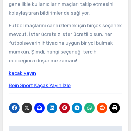
genellikle kullanıcıların maçları takip etmesini
kolaylaştıran bildirimler de sağlıyor.
Futbol maçlarını canlı izlemek için birçok seçenek
mevcut. İster ücretsiz ister ücretli olsun, her
futbolseverin ihtiyacına uygun bir yol bulmak
mümkün. Şimdi, hangi seçeneği tercih
edeceğinizi düşünme zamanı!
kacak yayın
Bein Sport Kaçak Yayın İzle