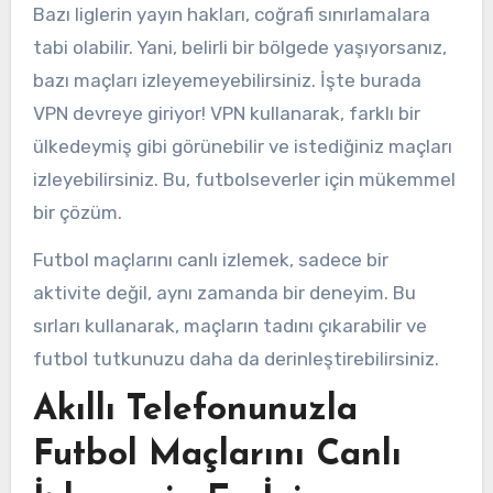
Bazı liglerin yayın hakları, coğrafi sınırlamalara
tabi olabilir. Yani, belirli bir bölgede yaşıyorsanız,
bazı maçları izleyemeyebilirsiniz. İşte burada
VPN devreye giriyor! VPN kullanarak, farklı bir
ülkedeymiş gibi görünebilir ve istediğiniz maçları
izleyebilirsiniz. Bu, futbolseverler için mükemmel
bir çözüm.
Futbol maçlarını canlı izlemek, sadece bir
aktivite değil, aynı zamanda bir deneyim. Bu
sırları kullanarak, maçların tadını çıkarabilir ve
futbol tutkunuzu daha da derinleştirebilirsiniz.
Akıllı Telefonunuzla
Futbol Maçlarını Canlı