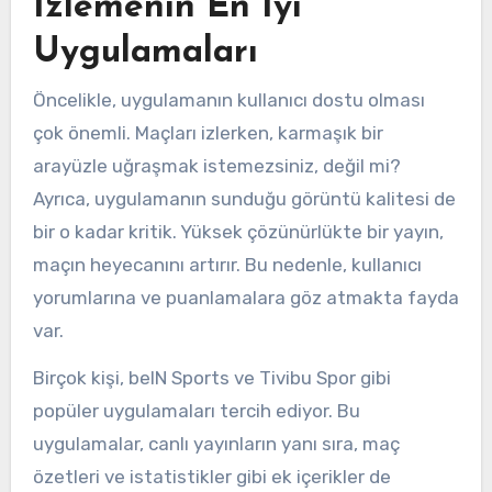
İzlemenin En İyi
Uygulamaları
Öncelikle, uygulamanın kullanıcı dostu olması
çok önemli. Maçları izlerken, karmaşık bir
arayüzle uğraşmak istemezsiniz, değil mi?
Ayrıca, uygulamanın sunduğu görüntü kalitesi de
bir o kadar kritik. Yüksek çözünürlükte bir yayın,
maçın heyecanını artırır. Bu nedenle, kullanıcı
yorumlarına ve puanlamalara göz atmakta fayda
var.
Birçok kişi, beIN Sports ve Tivibu Spor gibi
popüler uygulamaları tercih ediyor. Bu
uygulamalar, canlı yayınların yanı sıra, maç
özetleri ve istatistikler gibi ek içerikler de