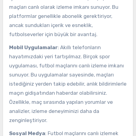
maçları canlı olarak izleme imkanı sunuyor. Bu
platformlar genellikle abonelik gerektiriyor,
ancak sundukları içerik ve esneklik,
futbolseverler için büyük bir avantaj.
Mobil Uygulamalar
: Akıllı telefonların
hayatımızdaki yeri tartışılmaz. Birçok spor
uygulaması, futbol maçlarını canlı izleme imkanı
sunuyor. Bu uygulamalar sayesinde, maçları
istediğiniz yerden takip edebilir, anlık bildirimlerle
maçın gidişatından haberdar olabilirsiniz.
Özellikle, maç sırasında yapılan yorumlar ve
analizler, izleme deneyiminizi daha da
zenginleştiriyor.
Sosyal Medya
: Futbol maçlarını canlı izlemek