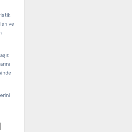
istik
ları ve
n
aşır.
arını
esinde
erini
l