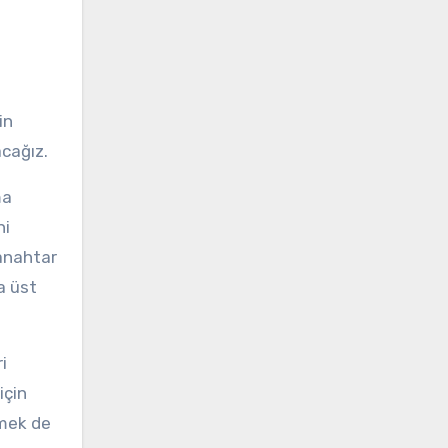
in
acağız.
ma
ni
 anahtar
a üst
i
için
tmek de