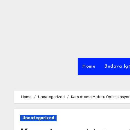
Skip
to
content
Home
Bedava Igt
Home
Uncategorized
Kars Arama Motoru Optimizasyo
Uncategorized