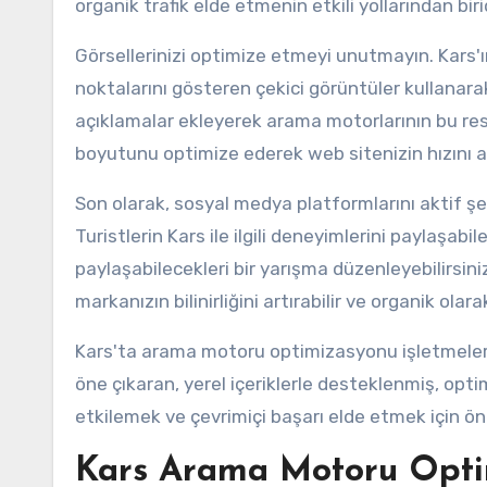
organik trafik elde etmenin etkili yollarından birid
Görsellerinizi optimize etmeyi unutmayın. Kars'ı
noktalarını gösteren çekici görüntüler kullanarak 
açıklamalar ekleyerek arama motorlarının bu resim
boyutunu optimize ederek web sitenizin hızını art
Son olarak, sosyal medya platformlarını aktif ş
Turistlerin Kars ile ilgili deneyimlerini paylaşabi
paylaşabilecekleri bir yarışma düzenleyebilirsiniz
markanızın bilinirliğini artırabilir ve organik olar
Kars'ta arama motoru optimizasyonu işletmeler içi
öne çıkaran, yerel içeriklerle desteklenmiş, opti
etkilemek ve çevrimiçi başarı elde etmek için öne
Kars Arama Motoru Optimi