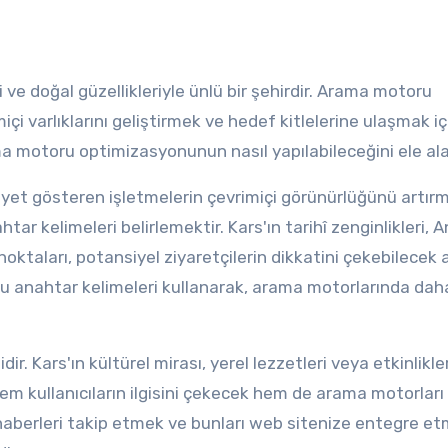
ve doğal güzellikleriyle ünlü bir şehirdir. Arama motoru
çi varlıklarını geliştirmek ve hedef kitlelerine ulaşmak iç
ma motoru optimizasyonunun nasıl yapılabileceğini ele al
liyet gösteren işletmelerin çevrimiçi görünürlüğünü artır
nahtar kelimeleri belirlemektir. Kars'ın tarihî zenginlikleri, A
noktaları, potansiyel ziyaretçilerin dikkatini çekebilecek
e bu anahtar kelimeleri kullanarak, arama motorlarında dah
ir. Kars'ın kültürel mirası, yerel lezzetleri veya etkinlikler
 hem kullanıcıların ilgisini çekecek hem de arama motorları 
cel haberleri takip etmek ve bunları web sitenize entegre e