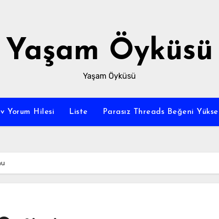
Yaşam Öyküsü
Yaşam Öyküsü
v Yorum Hilesi
Liste
Parasız Threads Beğeni Yükse
nu