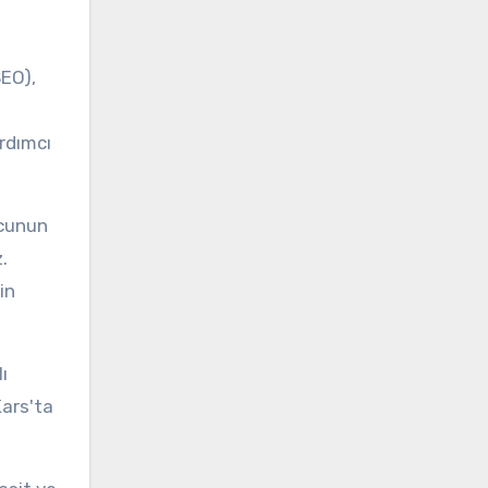
SEO),
ardımcı
ucunun
.
in
ı
Kars'ta