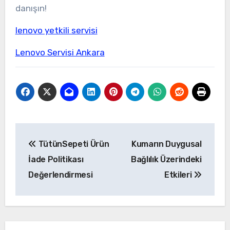
danışın!
lenovo yetkili servisi
Lenovo Servisi Ankara
Yazı
TütünSepeti Ürün
Kumarın Duygusal
gezinmesi
İade Politikası
Bağlılık Üzerindeki
Değerlendirmesi
Etkileri