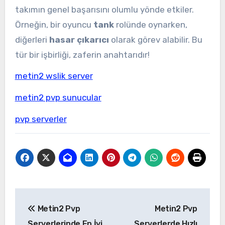
takımın genel başarısını olumlu yönde etkiler.
Örneğin, bir oyuncu
tank
rolünde oynarken,
diğerleri
hasar çıkarıcı
olarak görev alabilir. Bu
tür bir işbirliği, zaferin anahtarıdır!
metin2 wslik server
metin2 pvp sunucular
pvp serverler
Yazı
Metin2 Pvp
Metin2 Pvp
gezinmesi
Serverlerinde En İyi
Serverlerde Hızlı