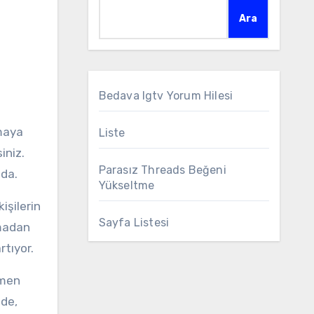
Ara
Bedava Igtv Yorum Hilesi
Liste
iniz.
Parasız Threads Beğeni
nda.
Yükseltme
işilerin
Sayfa Listesi
lmadan
rtıyor.
emen
lde,