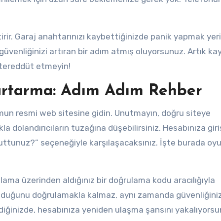
irir. Garaj anahtarınızı kaybettiğinizde panik yapmak yer
güvenliğinizi artıran bir adım atmış oluyorsunuz. Artık ka
 tereddüt etmeyin!
urtarma: Adım Adım Rehber
formun resmi web sitesine gidin. Unutmayın, doğru siteye
kla dolandırıcıların tuzağına düşebilirsiniz. Hesabınıza giri
unuttunuz?” seçeneğiyle karşılaşacaksınız. İşte burada oy
lama üzerinden aldığınız bir doğrulama kodu aracılığıyla
t olduğunu doğrulamakla kalmaz, aynı zamanda güvenliğiniz
 girdiğinizde, hesabınıza yeniden ulaşma şansını yakalıyorsu