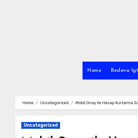
Skip
to
content
Home
Bedava Igt
Home
Uncategorized
Mobil Onay ile Hesap Kurtarma Sü
Uncategorized