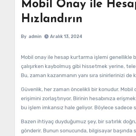
Mobil Onay ile Hesa
Hızlandırın
By
admin
Aralık 13, 2024
Mobil onay ile hesap kurtarma işlemi genellikle birkaç saniye içinde tamamlanır. E-posta adresinize ulaşmaya
çalışırken kaybolmuş gibi hissetmek yerine, tele
Bu, zaman kazanmanın yanı sıra sinirlerinizi de k
Güvenlik, her zaman öncelikli bir konudur. Mobil o
erişimini zorlaştırıyor. Birinin hesabınıza eri
bu işlem imkansız hale geliyor. Böylece sadece s
Bazen ihtiyaç duyduğumuz şey, bir satırlık doğ
gönderir. Bunun sonucunda, bilgisayar başında s