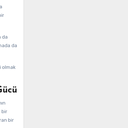
a
ir
a da
amada da
i olmak
Gücü
nın
 bir
ran bir