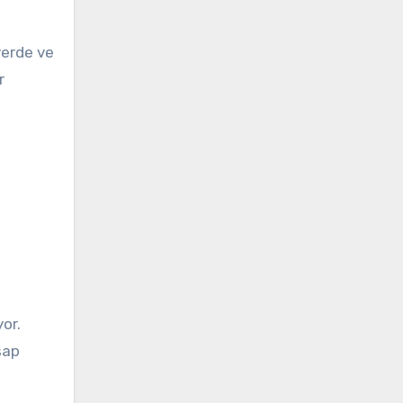
yerde ve
r
yor.
sap