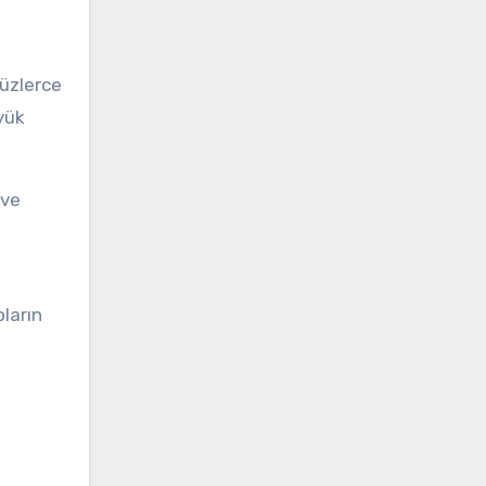
yüzlerce
yük
 ve
pların