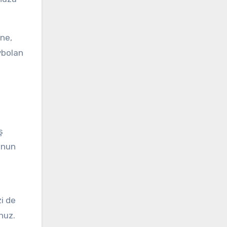
ine,
ybolan
ş
unun
i de
nuz.