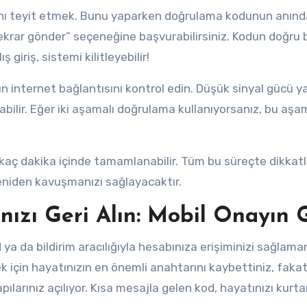
asını teyit etmek. Bunu yaparken doğrulama kodunun anınd
ekrar gönder” seçeneğine başvurabilirsiniz. Kodun doğru b
 giriş, sistemi kilitleyebilir!
un internet bağlantısını kontrol edin. Düşük sinyal gücü y
ırabilir. Eğer iki aşamalı doğrulama kullanıyorsanız, bu aş
rkaç dakika içinde tamamlanabilir. Tüm bu süreçte dikkatl
yeniden kavuşmanızı sağlayacaktır.
nızı Geri Alın: Mobil Onayın 
ya da bildirim aracılığıyla hesabınıza erişiminizi sağlama
k için hayatınızın en önemli anahtarını kaybettiniz, fakat
ılarınız açılıyor. Kısa mesajla gelen kod, hayatınızı kurta