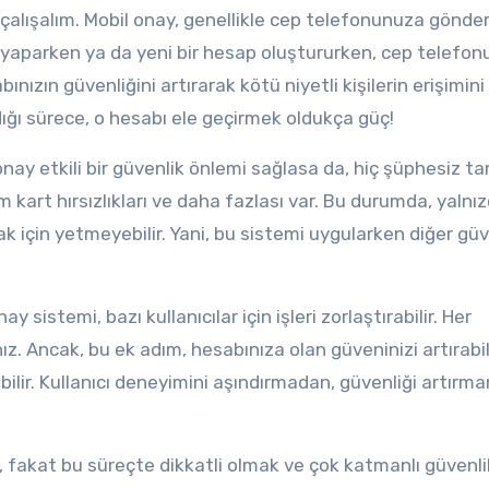
alışalım. Mobil onay, genellikle cep telefonunuza gönderi
iş yaparken ya da yeni bir hesap oluştururken, cep telefo
nızın güvenliğini artırarak kötü niyetli kişilerin erişimini
ığı sürece, o hesabı ele geçirmek oldukça güç!
nay etkili bir güvenlik önlemi sağlasa da, hiç şüphesiz ta
im kart hırsızlıkları ve daha fazlası var. Bu durumda, yalnı
 için yetmeyebilir. Yani, bu sistemi uygularken diğer güv
 sistemi, bazı kullanıcılar için işleri zorlaştırabilir. Her
 Ancak, bu ek adım, hesabınıza olan güveninizi artırabil
olabilir. Kullanıcı deneyimini aşındırmadan, güvenliği artırma
r, fakat bu süreçte dikkatli olmak ve çok katmanlı güvenli