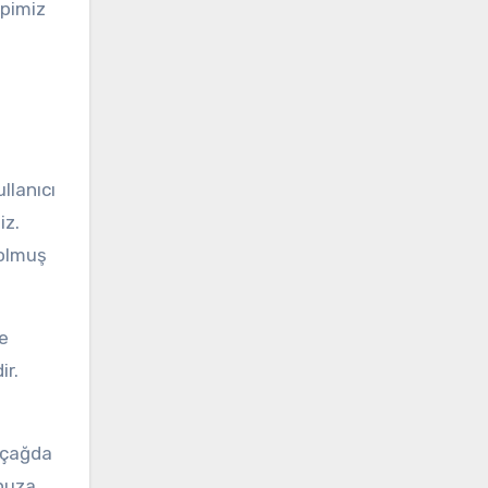
epimiz
llanıcı
iz.
bolmuş
te
ir.
 çağda
unuza