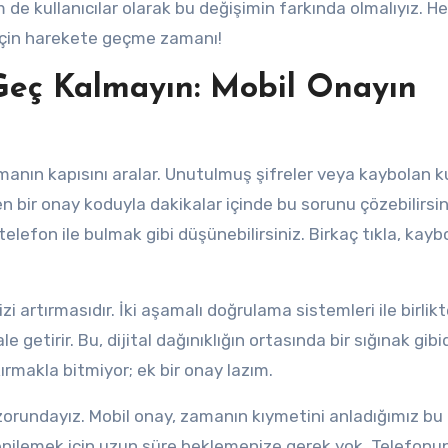
de kullanıcılar olarak bu değişimin farkında olmalıyız. H
k için harekete geçme zamanı!
Geç Kalmayın: Mobil Onayın
anın kapısını aralar. Unutulmuş şifreler veya kaybolan ku
en bir onay koduyla dakikalar içinde bu sorunu çözebilirsin
telefon ile bulmak gibi düşünebilirsiniz. Birkaç tıkla, kay
zi artırmasıdır. İki aşamalı doğrulama sistemleri ile birlik
 getirir. Bu, dijital dağınıklığın ortasında bir sığınak gibid
kırmakla bitmiyor; ek bir onay lazım.
zorundayız. Mobil onay, zamanın kıymetini anladığımız bu
 yenilemek için uzun süre beklemenize gerek yok. Telefon