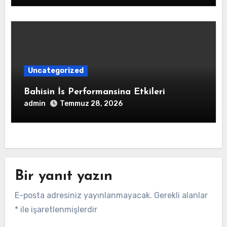
Uncategorized
Bahisin İs Performansina Etkileri
admin
Temmuz 28, 2026
Bir yanıt yazın
E-posta adresiniz yayınlanmayacak.
Gerekli alanlar
*
ile işaretlenmişlerdir