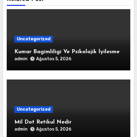
Uncategorized
Kumar Bagimliligi Ve Psikolojik İyilesme
admin
Ağustos 5, 2026
Uncategorized
Mil Dot Retikul Nedir
admin
Ağustos 5, 2026