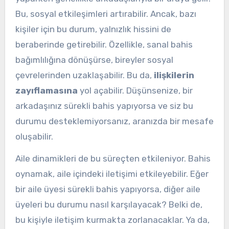
Bu, sosyal etkileşimleri artırabilir. Ancak, bazı
kişiler için bu durum, yalnızlık hissini de
beraberinde getirebilir. Özellikle, sanal bahis
bağımlılığına dönüşürse, bireyler sosyal
çevrelerinden uzaklaşabilir. Bu da,
ilişkilerin
zayıflamasına
yol açabilir. Düşünsenize, bir
arkadaşınız sürekli bahis yapıyorsa ve siz bu
durumu desteklemiyorsanız, aranızda bir mesafe
oluşabilir.
Aile dinamikleri de bu süreçten etkileniyor. Bahis
oynamak, aile içindeki iletişimi etkileyebilir. Eğer
bir aile üyesi sürekli bahis yapıyorsa, diğer aile
üyeleri bu durumu nasıl karşılayacak? Belki de,
bu kişiyle iletişim kurmakta zorlanacaklar. Ya da,