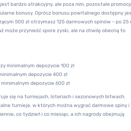
jest bardzo atrakcyjny, ale poza nim, pozostałe promocj
egularne bonusy. Oprócz bonusu powitalnego dostępny jes
zącym 500 zł otrzymasz 125 darmowych spinów – po 25 
aż może przynieść spore zyski, ale na chwilę obecną to
rzy minimalnym depozycie 100 zł
 minimalnym depozycie 400 zł
y minimalnym depozycie 600 zł
je się na turniejach, loteriach i sezonowych bitwach.
alne turnieje, w których można wygrać darmowe spiny i
nnie, co tydzień i co miesiąc, a ich nagrody obejmują