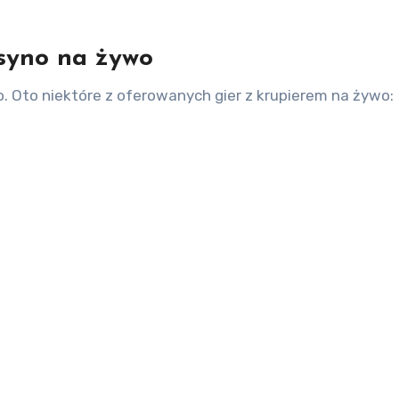
syno na żywo
. Oto niektóre z oferowanych gier z krupierem na żywo: