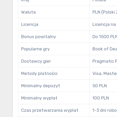
Waluta
PLN (Polski 
Licencja
Licencja n
Bonus powitalny
Do 1500 PL
Popularne gry
Book of Dea
Dostawcy gier
Pragmatic P
Metody płatności
Visa, Maste
Minimalny depozyt
50 PLN
Minimalny wypłat
100 PLN
Czas przetwarzania wypłat
1-3 dni rob