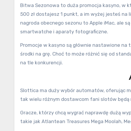
Bitwa Sezonowa to duża promocja kasyno, w kt
500 zł dostajesz 1 punkt, a im wyżej jesteś na 
nagroda obecnego sezonu to Apple iMac, ale są 
smartwatche i aparaty fotograficzne.
Promocje w kasyno są głównie nastawione na t
środki na grę. Choć to może różnić się od stan
na tle konkurencji.
Slottica ma duży wybór automatów, oferując 
tak wielu różnym dostawcom fani slotów będą mi
Gracze, którzy chcą wygrać naprawdę dużą wyp
takie jak Atlantean Treasures Mega Moolah, Me