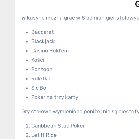
W kasyno można grać w 8 odmian gier stołowyc
Baccarat
Blackjack
Casino Hold’em
Kości
Pontoon
Ruletka
Sic Bo
Poker na trzy karty
Gry stołowe wymienione poniżej nie są niestety
Caribbean Stud Poker
Let It Ride