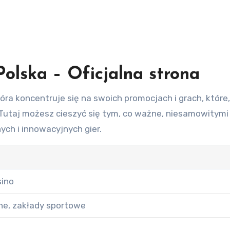
Polska – Oficjalna strona
. Tutaj możesz cieszyć się tym, co ważne, niesamowitymi
ch i innowacyjnych gier.
sino
ne, zakłady sportowe