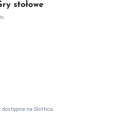
Gry stołowe
h:
 dostępne na Slottica.