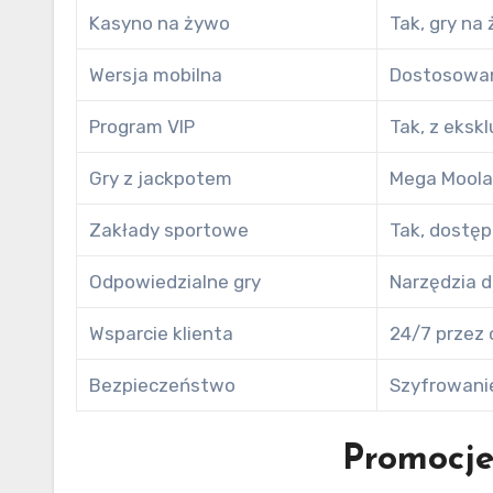
Kasyno na żywo
Tak, gry na
Wersja mobilna
Dostosowan
Program VIP
Tak, z eksk
Gry z jackpotem
Mega Moolah
Zakłady sportowe
Tak, dostęp
Odpowiedzialne gry
Narzędzia d
Wsparcie klienta
24/7 przez 
Bezpieczeństwo
Szyfrowanie
Promocje