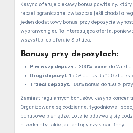
Kasyno oferuje ciekawy bonus powitalny, który 
raczej ograniczone, zwłaszcza jeśli chodzi o r
jeden dodatkowy bonus: przy depozycie wynos
wybranych gier. To interesująca oferta, poniew
wszystko, co oferuje Slottica.
Bonusy przy depozytach:
Pierwszy depozyt
: 200% bonus do 25 zł p
Drugi depozyt
: 150% bonus do 100 zł przy
Trzeci depozyt
: 100% bonus do 150 zł prz
Zamiast regularnych bonusów, kasyno koncentru
Organizowane są codzienne, tygodniowe i specj
bonusowe pieniądze. Loterie odbywają się codzie
przedmioty takie jak laptopy czy smartfony.