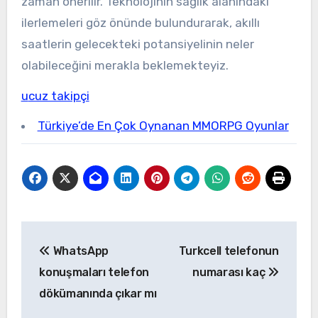
zaman önerilir. Teknolojinin sağlık alanındaki
ilerlemeleri göz önünde bulundurarak, akıllı
saatlerin gelecekteki potansiyelinin neler
olabileceğini merakla beklemekteyiz.
ucuz takipçi
Türkiye’de En Çok Oynanan MMORPG Oyunlar
Yazı
WhatsApp
Turkcell telefonun
gezinmesi
konuşmaları telefon
numarası kaç
dökümanında çıkar mı