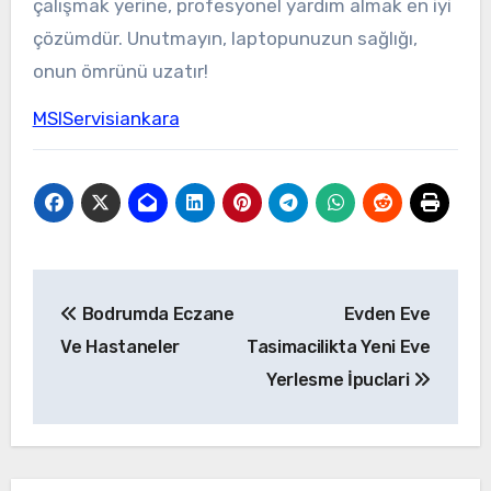
çalışmak yerine, profesyonel yardım almak en iyi
çözümdür. Unutmayın, laptopunuzun sağlığı,
onun ömrünü uzatır!
MSIServisiankara
Yazı
Bodrumda Eczane
Evden Eve
gezinmesi
Ve Hastaneler
Tasimacilikta Yeni Eve
Yerlesme İpuclari